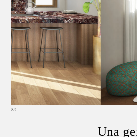
2/2
Una ge