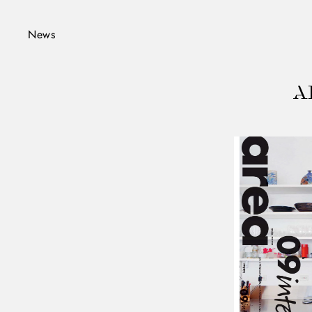
News
AR